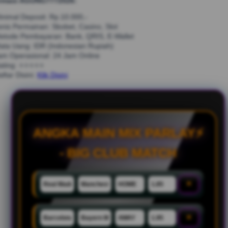
ormasi AGUNG7772026:
inimal Deposit: Rp.10.000,-
enis Permainan: Sbobet, Casino, Slot
etode Pembayaran: Bank, QRIS, E-Wallet
ata Uang: IDR (Indonesian Rupiah)
am Operasional: 24 Jam Online
ating: ⭐⭐⭐⭐⭐
aftar Disini:
Klik Disini
ANGKA MAIN MIX PARLAY⚡
- BIG CLUB MATCH
×
×