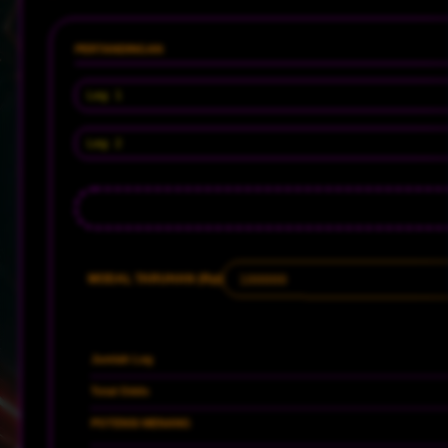
PERTANDINGAN
MODAL TARUHAN (Rp)
Jumlah Leg
Total Odds
POTENSI MENANG