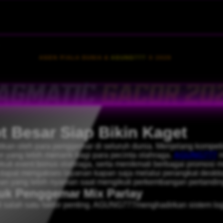
AGEN PIALA DUNIA &
AGUNG777
© 2026
 Besar Siap Bikin Kaget
tikan oleh para penggemar di seluruh dunia. Menjelang kompet
 yang lebih menarik bagi para pecinta olahraga.
AGUNG777
m
uti event bonus olahraga, serta menikmati berbagai promosi m
pat mengakses layanan kapan saja melalui perangkat desktop 
 yang lebih nyaman saat mengikuti perkembangan pertandinga
k Penggemar Mix Parlay
 salah satu faktor penting. AGUNG777menghadirkan sistem l