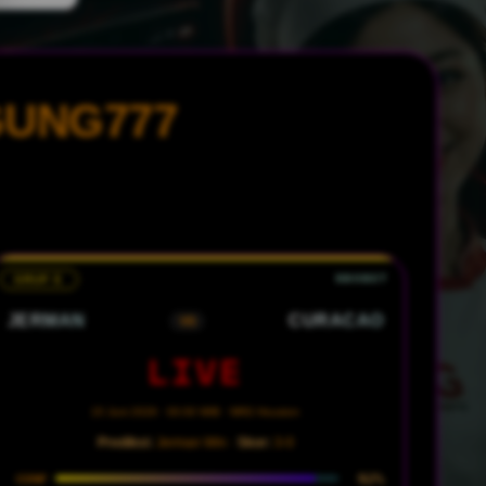
GUNG777
GRUP E
JERMAN
CURACAO
VS
LIVE
15 Juni 2026 · 00:00 WIB · NRG Houston
Prediksi:
Jerman Win ·
Skor:
3-0
92%
CONF