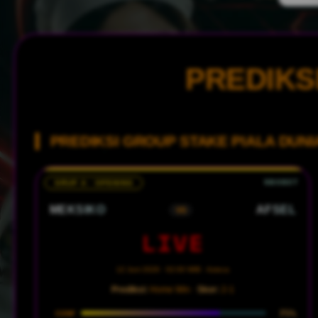
PREDIKS
PREDIKSI GROUP STAKE PIALA DUNI
GRUP A · OPENING
MEKSIKO
AFSEL
VS
LIVE
12 Juni 2026 · 02:00 WIB · Azteca
Prediksi:
Home Win ·
Skor:
2-1
75%
CONF