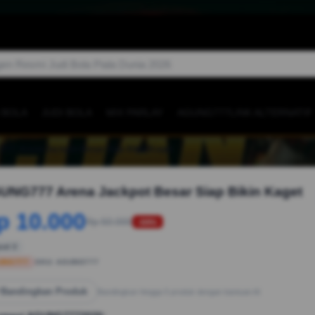
 BOLA
JUDI BOLA
MIX PARLAY
AGUNG777LINK ALTERNATIF
77 Arena Jackpot Besar Siap Bikin Kaget
UNG777 Arena Jackpot Besar Siap Bikin Kaget
p 10.000
Rp 50.000
-88%
ual 2
UNG777
SKU:
AGUNG777
Bandingkan Produk
Bandingkan hingga 5 produk dengan bantuan AI