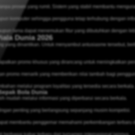
anpa proses yang rumit. Sistem yang stabil membantu menguran
aupun komputer sehingga pengguna tetap terhubung dengan info
pun lama dapat menemukan fitur yang dibutuhkan dengan lebi
iala Dunia 2026
ng yang dinantikan. Untuk menyambut antusiasme tersebut, ber
patkan promo khusus yang dirancang untuk meningkatkan pe
engan promo menarik yang memberikan nilai tambah bagi penggu
bahan melalui program loyalitas yang tersedia secara berkala.
 Sepak Bola Dunia
h mudah melalui informasi yang diperbarui secara berkala.
ingan penting yang berlangsung sepanjang musim kompetisi.
dapat membantu penggemar memahami perkembangan terbaru di
 berbagai kabar terbaru dari turnamen internasional lainnya.