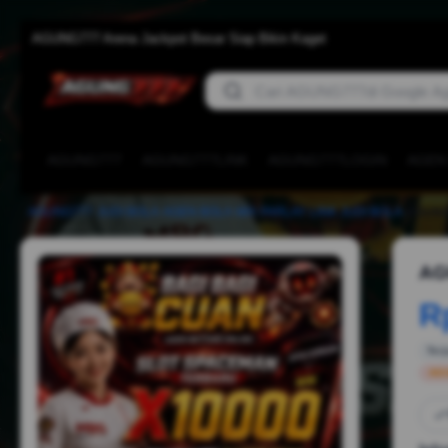
AGUNG777 Arena Jackpot Besar Siap Bikin Kaget
AGUNG777
AGUNG777LINK
AGUNG777LOGIN
AGEN
AGUNG777
-
JUDI BOLA
-
AGEN BOLA
-
MIX PARLAY
-
LINK JUDI BOLA
-
AGUNG7
AG
R
Terj
AG