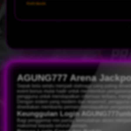
Profit Bersih
AGUNG777 Arena Jackpot
Sepak bola selalu menjadi olahraga yang paling dinan
event bonus mulai hadir untuk memberikan pengalaman
pengguna untuk mendapatkan informasi terbaru, mengik
Dengan sistem yang modern dan responsif, pengguna da
disediakan membantu pemain mendapatkan pengalaman
Keunggulan Login AGUNG777untu
Bagi penggemar mix parlay, kemudahan akses menjadi
maksimal kepada seluruh pemain.