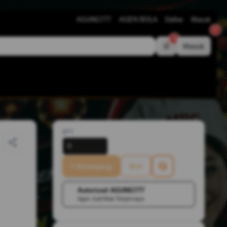
AGUNG777
AGEN BOLA
Daftar
Masuk
0
0
🛒
Masuk
QTY
+ Keranjang
Beli
Autorized AGUNG777
💳
Agen Judi Bola Terpercaya